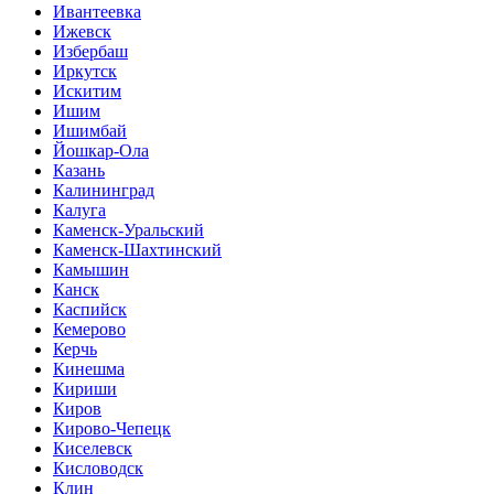
Ивантеевка
Ижевск
Избербаш
Иркутск
Искитим
Ишим
Ишимбай
Йошкар-Ола
Казань
Калининград
Калуга
Каменск-Уральский
Каменск-Шахтинский
Камышин
Канск
Каспийск
Кемерово
Керчь
Кинешма
Кириши
Киров
Кирово-Чепецк
Киселевск
Кисловодск
Клин