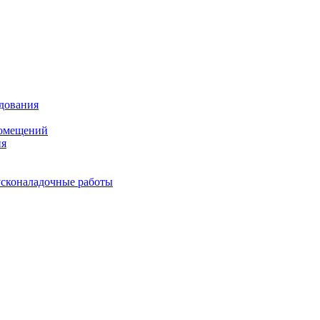
удования
помещений
ия
усконаладочные работы