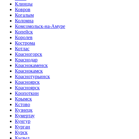
Клинцы
Ковров
Когалым
Коломна
Комсомольск-на-Амуре
Копейск
Королев
Кострома
Котлас
Красногорск
Краснодар
Краснокаменск
Краснокамск
Краснотурьинск
Красноярск
Красноярск
Кропоткин
Крымск
Кстово
Кузнецк
Кумертау
Кунгур
Курган
Курск
Кызыл