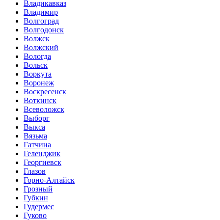
Владикавказ
Владимир
Волгоград
Волгодонск
Волжск
Волжский
Вологда
Вольск
Воркута
Воронеж
Воскресенск
Воткинск
Всеволожск
Выборг
Выкса
Вязьма
Гатчина
Геленджик
Георгиевск
Глазов
Горно-Алтайск
Грозный
Губкин
Гудермес
Гуково