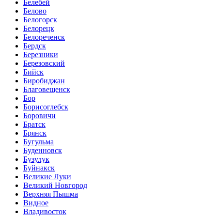
Белебей
Белово
Белогорск
Белорецк
Белореченск
Бердск
Березники
Березовский
Бийск
Биробиджан
Благовещенск
Бор
Борисоглебск
Боровичи
Братск
Брянск
Бугульма
Буденновск
Бузулук
Буйнакск
Великие Луки
Великий Новгород
Верхняя Пышма
Видное
Владивосток