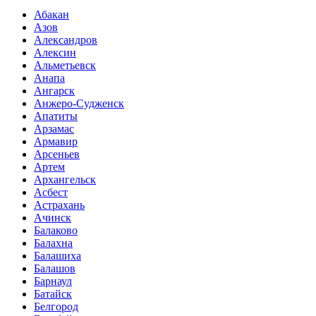
Абакан
Азов
Александров
Алексин
Альметьевск
Анапа
Ангарск
Анжеро-Судженск
Апатиты
Арзамас
Армавир
Арсеньев
Артем
Архангельск
Асбест
Астрахань
Ачинск
Балаково
Балахна
Балашиха
Балашов
Барнаул
Батайск
Белгород