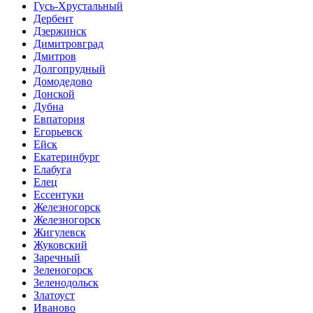
Гусь-Хрустальный
Дербент
Дзержинск
Димитровград
Дмитров
Долгопрудный
Домодедово
Донской
Дубна
Евпатория
Егорьевск
Ейск
Екатеринбург
Елабуга
Елец
Ессентуки
Железногорск
Железногорск
Жигулевск
Жуковский
Заречный
Зеленогорск
Зеленодольск
Златоуст
Иваново