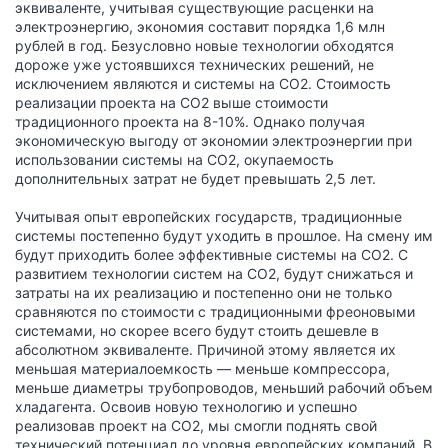
эквиваленте, учитывая существующие расценки на
электроэнергию, экономия составит порядка 1,6 млн
рублей в год. Безусловно новые технологии обходятся
дороже уже устоявшихся технических решений, не
исключением являются и системы на СО2. Стоимость
реализации проекта на СО2 выше стоимости
традиционного проекта на 8-10%. Однако получая
экономическую выгоду от экономии электроэнергии при
использовании системы на СО2, окупаемость
дополнительных затрат не будет превышать 2,5 лет.
Учитывая опыт европейских государств, традиционные
системы постепенно будут уходить в прошлое. На смену им
будут приходить более эффективные системы на СО2. С
развитием технологии систем на СО2, будут снижаться и
затраты на их реализацию и постепенно они не только
сравняются по стоимости с традиционными фреоновыми
системами, но скорее всего будут стоить дешевле в
абсолютном эквиваленте. Причиной этому является их
меньшая материалоемкость — меньше компрессора,
меньше диаметры трубопроводов, меньший рабочий объем
хладагента. Освоив новую технологию и успешно
реализовав проект на СО2, мы смогли поднять свой
технический потенциал до уровня европейских компаний. В