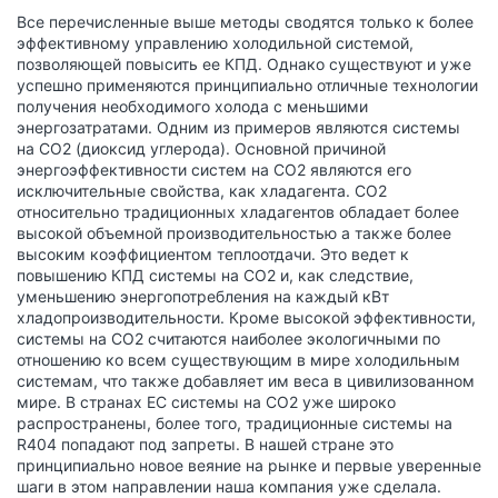
Все перечисленные выше методы сводятся только к более
эффективному управлению холодильной системой,
позволяющей повысить ее КПД. Однако существуют и уже
успешно применяются принципиально отличные технологии
получения необходимого холода с меньшими
энергозатратами. Одним из примеров являются системы
на СО2 (диоксид углерода). Основной причиной
энергоэффективности систем на СО2 являются его
исключительные свойства, как хладагента. СО2
относительно традиционных хладагентов обладает более
высокой объемной производительностью а также более
высоким коэффициентом теплоотдачи. Это ведет к
повышению КПД системы на СО2 и, как следствие,
уменьшению энергопотребления на каждый кВт
хладопроизводительности. Кроме высокой эффективности,
системы на СО2 считаются наиболее экологичными по
отношению ко всем существующим в мире холодильным
системам, что также добавляет им веса в цивилизованном
мире. В странах ЕС системы на СО2 уже широко
распространены, более того, традиционные системы на
R404 попадают под запреты. В нашей стране это
принципиально новое веяние на рынке и первые уверенные
шаги в этом направлении наша компания уже сделала.