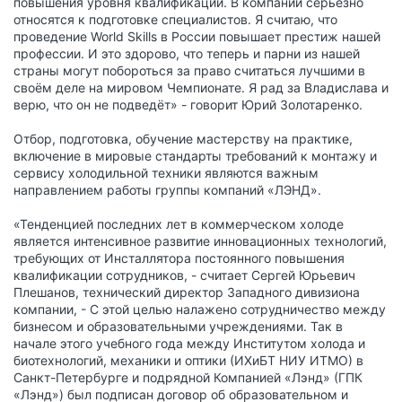
повышения уровня квалификации. В компании серьёзно
относятся к подготовке специалистов. Я считаю, что
проведение World Skills в России повышает престиж нашей
профессии. И это здорово, что теперь и парни из нашей
страны могут побороться за право считаться лучшими в
своём деле на мировом Чемпионате. Я рад за Владислава и
верю, что он не подведёт» - говорит Юрий Золотаренко.
Отбор, подготовка, обучение мастерству на практике,
включение в мировые стандарты требований к монтажу и
сервису холодильной техники являются важным
направлением работы группы компаний «ЛЭНД».
«Тенденцией последних лет в коммерческом холоде
является интенсивное развитие инновационных технологий,
требующих от Инсталлятора постоянного повышения
квалификации сотрудников, - считает Сергей Юрьевич
Плешанов, технический директор Западного дивизиона
компании, - С этой целью налажено сотрудничество между
бизнесом и образовательными учреждениями. Так в
начале этого учебного года между Институтом холода и
биотехнологий, механики и оптики (ИХиБТ НИУ ИТМО) в
Санкт-Петербурге и подрядной Компанией «Лэнд» (ГПК
«Лэнд») был подписан договор об образовательном и