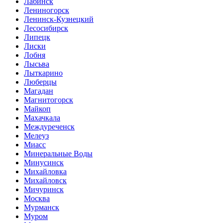
Лабинск
Лениногорск
Ленинск-Кузнецкий
Лесосибирск
Липецк
Лиски
Лобня
Лысьва
Лыткарино
Люберцы
Магадан
Магнитогорск
Майкоп
Махачкала
Междуреченск
Мелеуз
Миасс
Минеральные Воды
Минусинск
Михайловка
Михайловск
Мичуринск
Москва
Мурманск
Муром