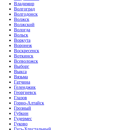
Владимир
Волгоград
Волгодонск
Волжск
Волжский
Вологда
Вольск
Воркута
Воронеж
Воскресенск
Воткинск
Всеволожск
Выборг
Выкса
Вязьма
Гатчина
Геленджик
Георгиевск
Глазов
Горно-Алтайск
Грозный
Губкин
Гудермес
Гуково
Гусь-Хрустальный