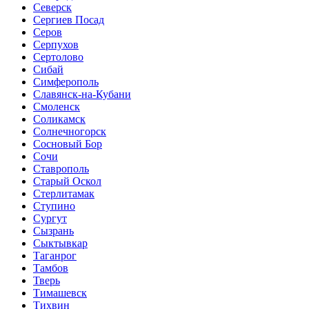
Северск
Сергиев Посад
Серов
Серпухов
Сертолово
Сибай
Симферополь
Славянск-на-Кубани
Смоленск
Соликамск
Солнечногорск
Сосновый Бор
Сочи
Ставрополь
Старый Оскол
Стерлитамак
Ступино
Сургут
Сызрань
Сыктывкар
Таганрог
Тамбов
Тверь
Тимашевск
Тихвин