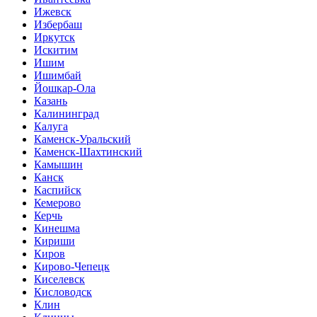
Ижевск
Избербаш
Иркутск
Искитим
Ишим
Ишимбай
Йошкар-Ола
Казань
Калининград
Калуга
Каменск-Уральский
Каменск-Шахтинский
Камышин
Канск
Каспийск
Кемерово
Керчь
Кинешма
Кириши
Киров
Кирово-Чепецк
Киселевск
Кисловодск
Клин