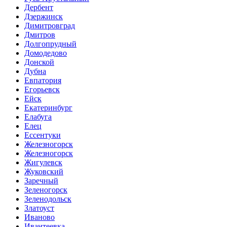
Дербент
Дзержинск
Димитровград
Дмитров
Долгопрудный
Домодедово
Донской
Дубна
Евпатория
Егорьевск
Ейск
Екатеринбург
Елабуга
Елец
Ессентуки
Железногорск
Железногорск
Жигулевск
Жуковский
Заречный
Зеленогорск
Зеленодольск
Златоуст
Иваново
Ивантеевка