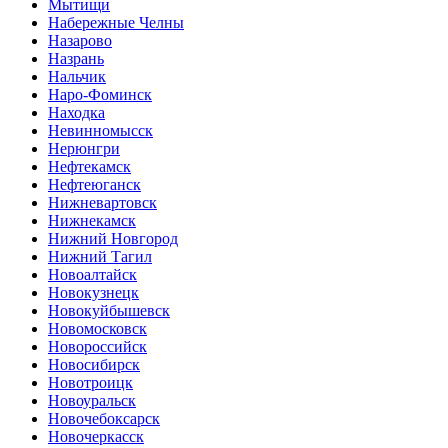
Мытищи
Набережные Челны
Назарово
Назрань
Нальчик
Наро-Фоминск
Находка
Невинномысск
Нерюнгри
Нефтекамск
Нефтеюганск
Нижневартовск
Нижнекамск
Нижний Новгород
Нижний Тагил
Новоалтайск
Новокузнецк
Новокуйбышевск
Новомосковск
Новороссийск
Новосибирск
Новотроицк
Новоуральск
Новочебоксарск
Новочеркасск