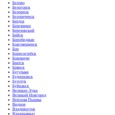
Белово
Белогорск
Белорецк
Белореченск
Бердск
Березники
Березовский
Бийск
Биробиджан
Благовещенск
Бор
Борисоглебск
Боровичи
Братск
Брянск
Бугульма
Буденновск
Бузулук
Буйнакск
Великие Луки
Великий Новгород
Верхняя Пышма
Видное
Владивосток
Владикавказ