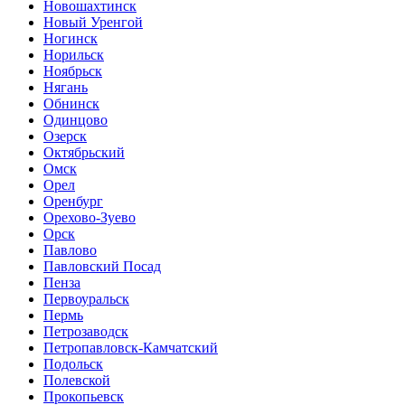
Новошахтинск
Новый Уренгой
Ногинск
Норильск
Ноябрьск
Нягань
Обнинск
Одинцово
Озерск
Октябрьский
Омск
Орел
Оренбург
Орехово-Зуево
Орск
Павлово
Павловский Посад
Пенза
Первоуральск
Пермь
Петрозаводск
Петропавловск-Камчатский
Подольск
Полевской
Прокопьевск