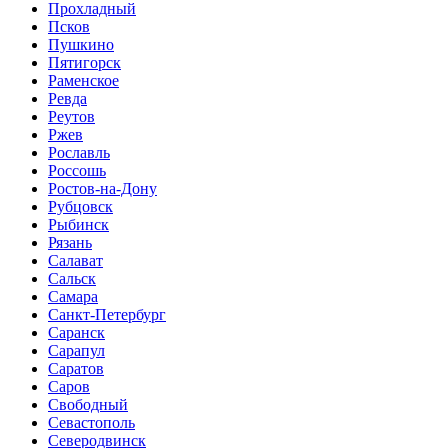
Прохладный
Псков
Пушкино
Пятигорск
Раменское
Ревда
Реутов
Ржев
Рославль
Россошь
Ростов-на-Дону
Рубцовск
Рыбинск
Рязань
Салават
Сальск
Самара
Санкт-Петербург
Саранск
Сарапул
Саратов
Саров
Свободный
Севастополь
Северодвинск