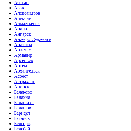
Абакан
Азов
Александров
Алексин
Альметьевск
Анапа
Ангарск
Анжеро-Судженск
Апатиты
Арзамас
Армавир
Арсеньев
Артем
Архангельск
Асбест
Астрахань
Ачинск
Балаково
Балахна
Балашиха
Балашов
Барнаул
Батайск
Белгород
Белебей