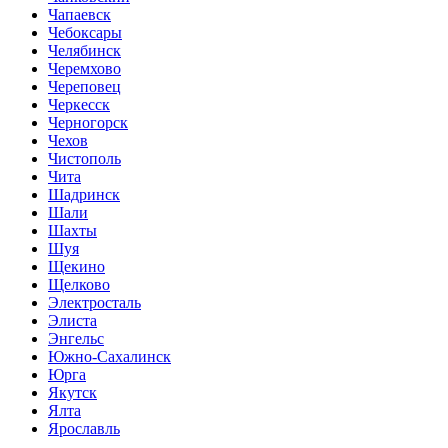
Чапаевск
Чебоксары
Челябинск
Черемхово
Череповец
Черкесск
Черногорск
Чехов
Чистополь
Чита
Шадринск
Шали
Шахты
Шуя
Щекино
Щелково
Электросталь
Элиста
Энгельс
Южно-Сахалинск
Юрга
Якутск
Ялта
Ярославль