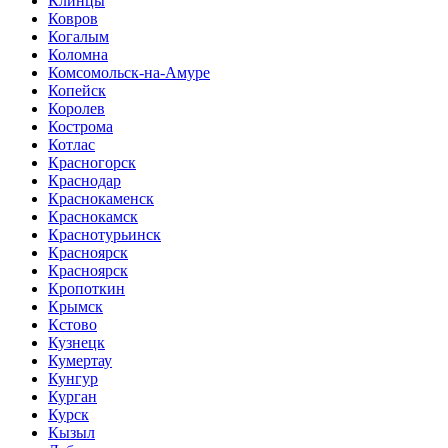
Клинцы
Ковров
Когалым
Коломна
Комсомольск-на-Амуре
Копейск
Королев
Кострома
Котлас
Красногорск
Краснодар
Краснокаменск
Краснокамск
Краснотурьинск
Красноярск
Красноярск
Кропоткин
Крымск
Кстово
Кузнецк
Кумертау
Кунгур
Курган
Курск
Кызыл