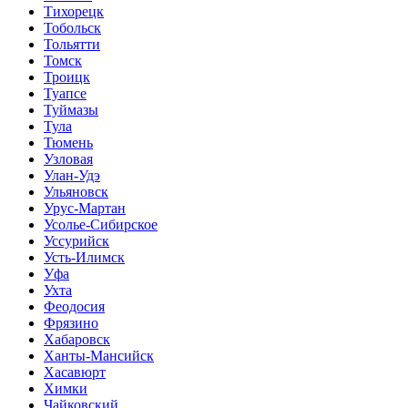
Тихорецк
Тобольск
Тольятти
Томск
Троицк
Туапсе
Туймазы
Тула
Тюмень
Узловая
Улан-Удэ
Ульяновск
Урус-Мартан
Усолье-Сибирское
Уссурийск
Усть-Илимск
Уфа
Ухта
Феодосия
Фрязино
Хабаровск
Ханты-Мансийск
Хасавюрт
Химки
Чайковский