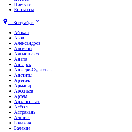
Новости
Контакты
г.
Колумбус
Абакан
Азов
Александров
Алексин
Альметьевск
Анапа
Ангарск
Анжеро-Судженск
Апатиты
Арзамас
Армавир
Арсеньев
Артем
Архангельск
Асбест
Астрахань
Ачинск
Балаково
Балахна