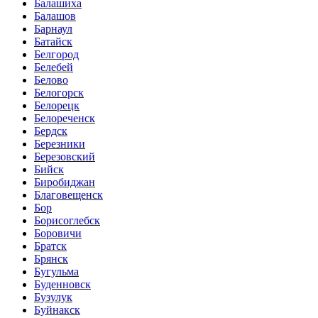
Балашиха
Балашов
Барнаул
Батайск
Белгород
Белебей
Белово
Белогорск
Белорецк
Белореченск
Бердск
Березники
Березовский
Бийск
Биробиджан
Благовещенск
Бор
Борисоглебск
Боровичи
Братск
Брянск
Бугульма
Буденновск
Бузулук
Буйнакск