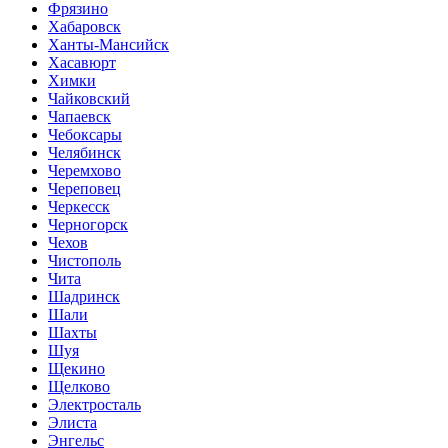
Фрязино
Хабаровск
Ханты-Мансийск
Хасавюрт
Химки
Чайковский
Чапаевск
Чебоксары
Челябинск
Черемхово
Череповец
Черкесск
Черногорск
Чехов
Чистополь
Чита
Шадринск
Шали
Шахты
Шуя
Щекино
Щелково
Электросталь
Элиста
Энгельс