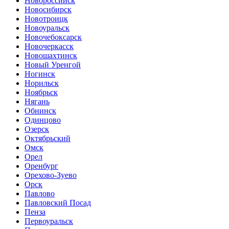
Новороссийск
Новосибирск
Новотроицк
Новоуральск
Новочебоксарск
Новочеркасск
Новошахтинск
Новый Уренгой
Ногинск
Норильск
Ноябрьск
Нягань
Обнинск
Одинцово
Озерск
Октябрьский
Омск
Орел
Оренбург
Орехово-Зуево
Орск
Павлово
Павловский Посад
Пенза
Первоуральск