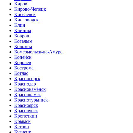
Киров
Кирово-Чепецк
Киселевск
Кисловодск
Клин
Клинцы
Ковров
Когалым
Коломна
Комсомольск-на-Амуре
Копейск
Королев
Кострома
Котлас
Красногорск
Краснодар
Краснокаменск
Краснокамск
Краснотурьинск
Красноярск
Красноярск
Кропоткин
Крымск
Кстово
Кузнецк