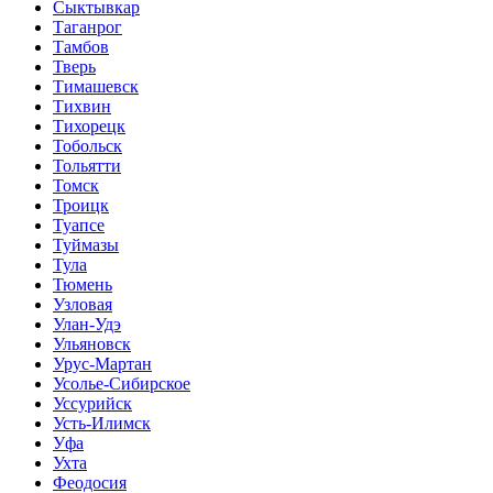
Сыктывкар
Таганрог
Тамбов
Тверь
Тимашевск
Тихвин
Тихорецк
Тобольск
Тольятти
Томск
Троицк
Туапсе
Туймазы
Тула
Тюмень
Узловая
Улан-Удэ
Ульяновск
Урус-Мартан
Усолье-Сибирское
Уссурийск
Усть-Илимск
Уфа
Ухта
Феодосия