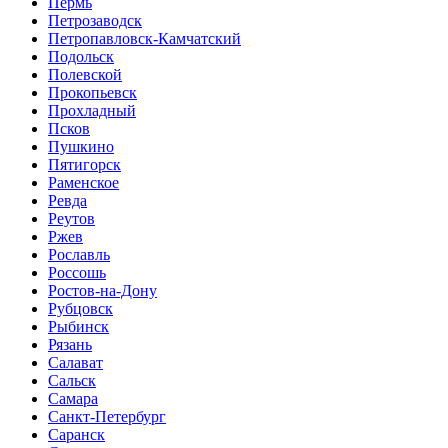
Пермь
Петрозаводск
Петропавловск-Камчатский
Подольск
Полевской
Прокопьевск
Прохладный
Псков
Пушкино
Пятигорск
Раменское
Ревда
Реутов
Ржев
Рославль
Россошь
Ростов-на-Дону
Рубцовск
Рыбинск
Рязань
Салават
Сальск
Самара
Санкт-Петербург
Саранск