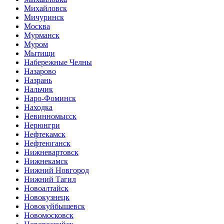
Михайловск
Мичуринск
Москва
Мурманск
Муром
Мытищи
Набережные Челны
Назарово
Назрань
Нальчик
Наро-Фоминск
Находка
Невинномысск
Нерюнгри
Нефтекамск
Нефтеюганск
Нижневартовск
Нижнекамск
Нижний Новгород
Нижний Тагил
Новоалтайск
Новокузнецк
Новокуйбышевск
Новомосковск