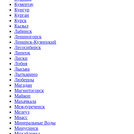
Кумертау
Кунгур
Курган
Курск
Кызыл
Лабинск
Лениногорск
Ленинск-Кузнецкий
Лесосибирск
Липецк
Лиски
Лобня
Лысьва
Лыткарино
Люберцы
Магадан
Магнитогорск
Майкоп
Махачкала
Междуреченск
Мелеуз
Миасс
Минеральные Воды
Минусинск
Михайловка