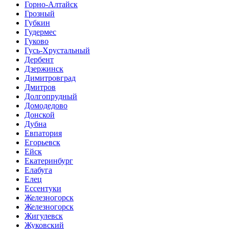
Горно-Алтайск
Грозный
Губкин
Гудермес
Гуково
Гусь-Хрустальный
Дербент
Дзержинск
Димитровград
Дмитров
Долгопрудный
Домодедово
Донской
Дубна
Евпатория
Егорьевск
Ейск
Екатеринбург
Елабуга
Елец
Ессентуки
Железногорск
Железногорск
Жигулевск
Жуковский