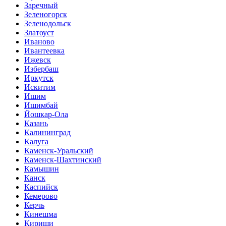
Заречный
Зеленогорск
Зеленодольск
Златоуст
Иваново
Ивантеевка
Ижевск
Избербаш
Иркутск
Искитим
Ишим
Ишимбай
Йошкар-Ола
Казань
Калининград
Калуга
Каменск-Уральский
Каменск-Шахтинский
Камышин
Канск
Каспийск
Кемерово
Керчь
Кинешма
Кириши