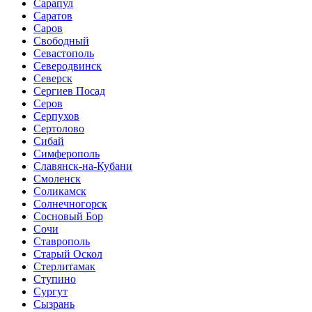
Сарапул
Саратов
Саров
Свободный
Севастополь
Северодвинск
Северск
Сергиев Посад
Серов
Серпухов
Сертолово
Сибай
Симферополь
Славянск-на-Кубани
Смоленск
Соликамск
Солнечногорск
Сосновый Бор
Сочи
Ставрополь
Старый Оскол
Стерлитамак
Ступино
Сургут
Сызрань