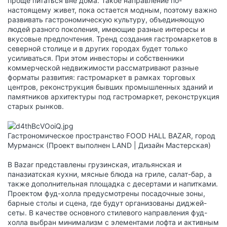
проще питаться вне дома. Такое направление по-
настоящему живет, пока остается модным, поэтому важно
развивать гастрономическую культуру, объединяющую
людей разного поколения, имеющие разные интересы и
вкусовые предпочтения. Тренд создания гастромаркетов в
северной столице и в других городах будет только
усиливаться. При этом инвесторы и собственники
коммерческой недвижимости рассматривают разные
форматы развития: гастромаркет в рамках торговых
центров, реконструкция бывших промышленных зданий и
памятников архитектуры под гастромаркет, реконструкция
старых рынков.
Гастрономическое пространство FOOD HALL BAZAR, город
Мурманск (Проект выполнен LAND | Дизайн Мастерская)
В Bazar представлены грузинская, итальянская и
паназиатская кухни, мясные блюда на гриле, салат-бар, а
также дополнительная площадка с десертами и напитками.
Проектом фуд-холла предусмотрены посадочные зоны,
барные столы и сцена, где будут организованы диджей-
сеты. В качестве основного стилевого направления фуд-
холла выбран минимализм с элементами лофта и активным