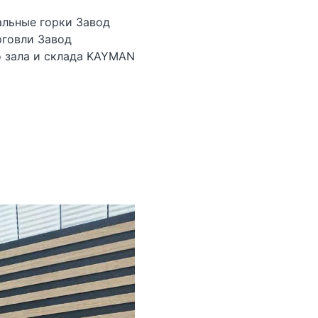
альные горки Завод
рговли Завод
о зала и склада KAYMAN