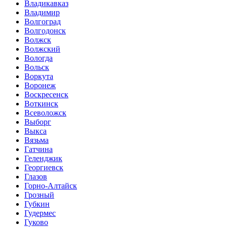
Владикавказ
Владимир
Волгоград
Волгодонск
Волжск
Волжский
Вологда
Вольск
Воркута
Воронеж
Воскресенск
Воткинск
Всеволожск
Выборг
Выкса
Вязьма
Гатчина
Геленджик
Георгиевск
Глазов
Горно-Алтайск
Грозный
Губкин
Гудермес
Гуково