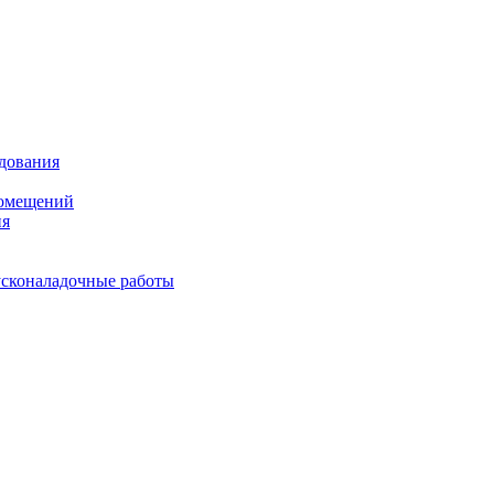
удования
помещений
ия
усконаладочные работы