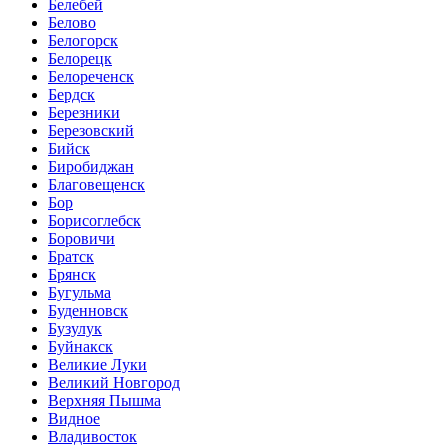
Белебей
Белово
Белогорск
Белорецк
Белореченск
Бердск
Березники
Березовский
Бийск
Биробиджан
Благовещенск
Бор
Борисоглебск
Боровичи
Братск
Брянск
Бугульма
Буденновск
Бузулук
Буйнакск
Великие Луки
Великий Новгород
Верхняя Пышма
Видное
Владивосток