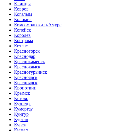
Клинцы
Ковров
Когалым
Коломна
Комсомольск-на-Амуре
Копейск
Королев
Кострома
Котлас
Красногорск
Краснодар
Краснокаменск
Краснокамск
Краснотурьинск
Красноярск
Красноярск
Кропоткин
Крымск
Кстово
Кузнецк
Кумертау
Кунгур
Курган
Курск
Кызыл