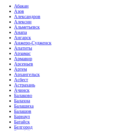
Абакан
Азов
Александров
Алексин
Альметьевск
Анапа
Ангарск
Анжеро-Судженск
Апатиты
Арзамас
Армавир
Арсеньев
Артем
Архангельск
Асбест
Астрахань
Ачинск
Балаково
Балахна
Балашиха
Балашов
Барнаул
Батайск
Белгород