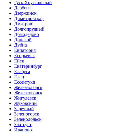
Гусь-Хрустальный
Дербент
Дзержинск
Димитровград
Дмитров
Долгопрудный
Домодедово
Донской
Дубна
Евпатория
Егорьевск
Ейск
Екатеринбург
Елабуга
Елец
Ессентуки
Железногорск
Железногорск
Жигулевск
Жуковский
Заречный
Зеленогорск
Зеленодольск
Златоуст
Иваново