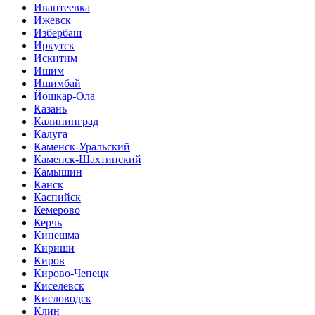
Ивантеевка
Ижевск
Избербаш
Иркутск
Искитим
Ишим
Ишимбай
Йошкар-Ола
Казань
Калининград
Калуга
Каменск-Уральский
Каменск-Шахтинский
Камышин
Канск
Каспийск
Кемерово
Керчь
Кинешма
Кириши
Киров
Кирово-Чепецк
Киселевск
Кисловодск
Клин